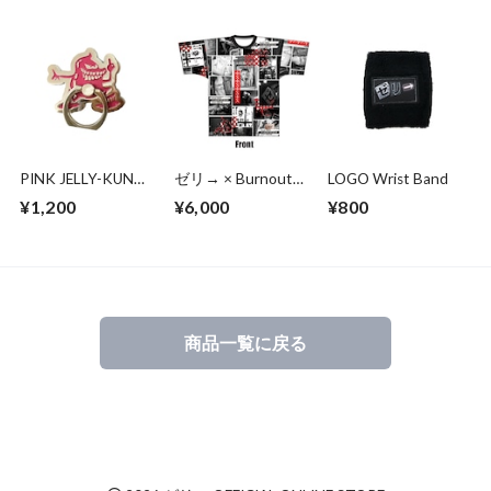
PINK JELLY-KUN
ゼリ→ × Burnout
LOGO Wrist Band
Smartphone Ring
Black Collaboration
¥1,200
¥6,000
¥800
Now or Never T-
shirt
商品一覧に戻る