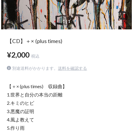
1
| 1
【CD】＋× (plus times)
¥2,000
税込
別途送料がかかります。
送料を確認する
【＋× (plus times) 収録曲】
1.世界と自分の本当の距離
2.キミのヒビ
3.悪魔の証明
4.風よ教えて
5.作り雨