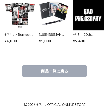
ゼリ→ × Burnout
BUSINESSMAN
ゼリ→ 20th
Black Collaboration
PUNKS SET
Anniversary スター
¥6,000
¥1,000
¥5,400
Now or Never T-
ターキット
shirt
商品一覧に戻る
©
2026 ゼリ→ OFFICIAL ONLINE STORE